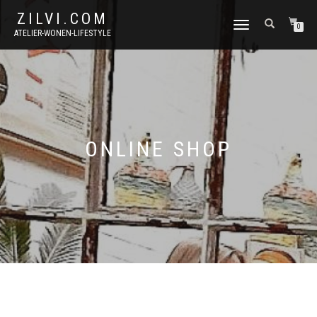
ZILVI.COM
SCHAKEL
0
ATELIER-WONEN-LIFESTYLE
TUSSEN
MENU
ONLINE SHOP